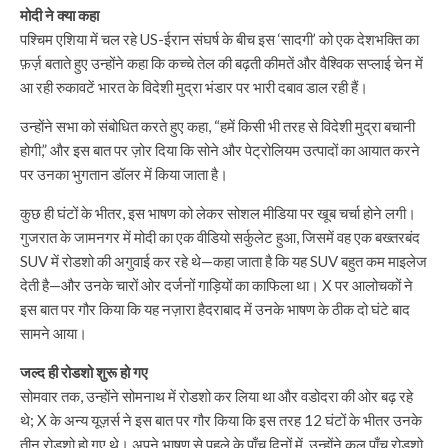
मोदी ने क्या कहा
पश्चिम एशिया में चल रहे US-ईरान संघर्ष के बीच इस ‘सादगी’ को एक देशभक्ति का
फ़र्ज़ बताते हुए उन्होंने कहा कि कच्चे तेल की बढ़ती कीमतें और वैश्विक सप्लाई चेन में
आ रही रुकावटें भारत के विदेशी मुद्रा भंडार पर भारी दबाव डाल रही हैं।
उन्होंने सभा को संबोधित करते हुए कहा, “हमें किसी भी तरह से विदेशी मुद्रा बचानी
होगी,” और इस बात पर ज़ोर दिया कि सोने और पेट्रोलियम उत्पादों का आयात करने
पर उनका भुगतान डॉलर में किया जाता है।
कुछ ही घंटों के भीतर, इस भाषण को लेकर सोशल मीडिया पर खूब चर्चा होने लगी।
गुजरात के जामनगर में मोदी का एक वीडियो सर्कुलेट हुआ, जिसमें वह एक बख्तरबंद
SUV में रोडशो की अगुवाई कर रहे थे—कहा जाता है कि यह SUV बहुत कम माइलेज
देती है—और उनके चारों ओर दर्जनों गाड़ियों का काफिला था। X पर आलोचकों ने
इस बात पर गौर किया कि यह नज़ारा हैदराबाद में उनके भाषण के ठीक दो घंटे बाद
सामने आया।
जल्द ही रोडशो शुरू हो गए
सोमवार तक, उन्होंने सोमनाथ में रोडशो कर लिया था और वडोदरा की ओर बढ़ रहे
थे; X के अन्य यूज़र्स ने इस बात पर गौर किया कि इस तरह 12 घंटों के भीतर उनके
तीन रोडशो हो गए थे। अपने भाषण से पहले के पाँच दिनों में, उन्होंने कुल पाँच रोडशो