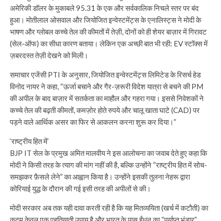
अमेरिकी डॉलर के मुकाबले 95.31 के एक और सर्वकालिक निचले स्तर पर बंद
हुआ। मोतीलाल ओसवाल और जियोजित इन्वेस्टमेंट्स के एनालिस्ट्स ने मोदी के
भाषण और ग्लोबल कच्चे तेल की कीमतों में तेज़ी, दोनों को ही शेयर बाज़ार में गिरावट
(सेल-ऑफ) का सीधा कारण बताया। लेकिन एक अच्छी बात भी रही: EV स्टॉक्स में
ज़बरदस्त तेज़ी देखने को मिली।
समाचार एजेंसी PTI के अनुसार, जियोजित इन्वेस्टमेंट्स लिमिटेड के रिसर्च हेड
विनोद नायर ने कहा, “ऊर्जा बचाने और गैर-ज़रूरी विदेश यात्रा से बचने की PM
की अपील के बाद बाज़ार में सतर्कता का माहौल और गहरा गया। इससे निवेशकों ने
कच्चे तेल की बढ़ती कीमतों, कमज़ोर होते रुपये और चालू खाता घाटे (CAD) पर
पड़ने वाले आर्थिक असर का फिर से आकलन करना शुरू कर दिया।”
‘राष्ट्रीय हित में’
BJP IT सेल के प्रमुख अमित मालवीय ने इस आलोचना का जवाब देते हुए कहा कि
मोदी ने किसी तरह के त्याग की मांग नहीं की है, बल्कि उन्होंने “राष्ट्रीय हित में सोच-
समझकर फ़ैसले लेने” का आह्वान किया है। उन्होंने इसकी तुलना नेहरू द्वारा
कोरियाई युद्ध के दौरान की गई इसी तरह की अपीलों से की।
मोदी सरकार अब तक यही दावा करती रही है कि यह मितव्ययिता (खर्च में कटौती) का
कदम केवल एक एहतियाती उपाय है और भारत के पास ईंधन का “पर्याप्त भंडार”