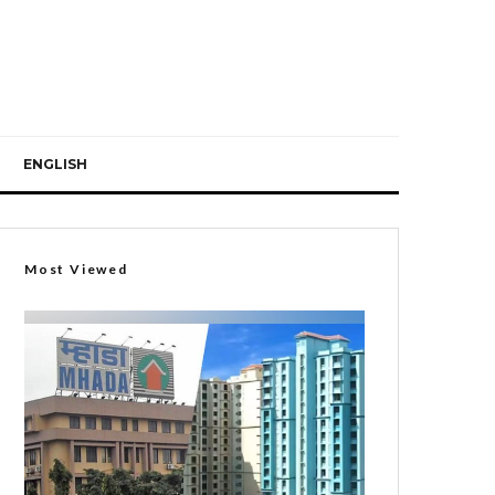
ENGLISH
Most Viewed