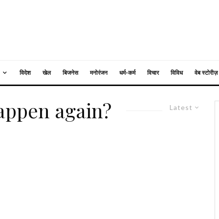
विदेश
खेल
बिजनेस
मनोरंजन
धर्म-कर्म
विचार
विविध
वेब स्टोरीज़
appen again?
Latest