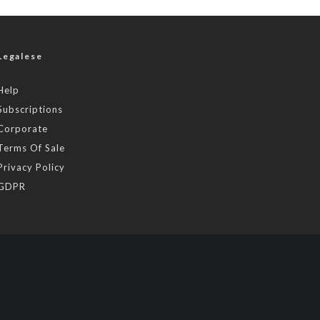
Legalese
Help
Subscriptions
Corporate
Terms Of Sale
Privacy Policy
GDPR