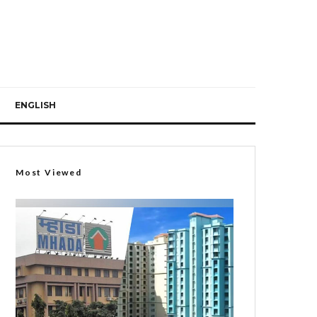
ENGLISH
Most Viewed