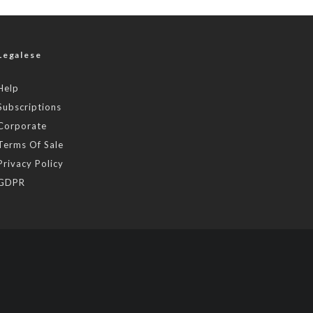
Legalese
Help
Subscriptions
Corporate
Terms Of Sale
Privacy Policy
GDPR