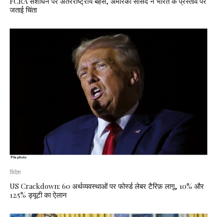
FCRA संशोधन पर अंतरराष्ट्रीय बहस, अमेरिकी सांसद ने भारत के प्रस्ताव पर
जताई चिंता
विदेश
US Crackdown: 60 अर्थव्यवस्थाओं पर फोर्स्ड लेबर टैरिफ़ लागू, 10% और
12.5% ड्यूटी का ऐलान