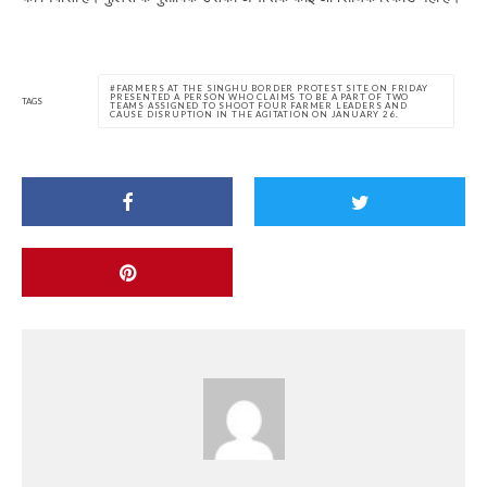
FARMERS AT THE SINGHU BORDER PROTEST SITE ON FRIDAY
PRESENTED A PERSON WHO CLAIMS TO BE A PART OF TWO
TAGS
TEAMS ASSIGNED TO SHOOT FOUR FARMER LEADERS AND
CAUSE DISRUPTION IN THE AGITATION ON JANUARY 26.