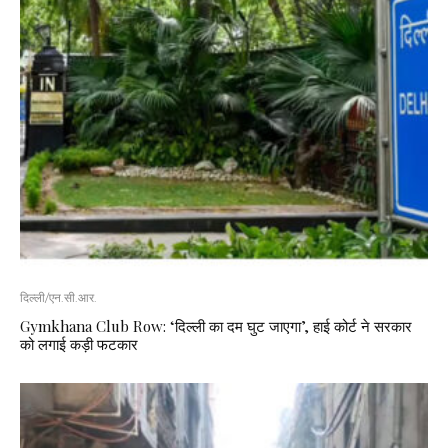
दिल्ली/एन.सी.आर.
Gymkhana Club Row: ‘दिल्ली का दम घुट जाएगा’, हाई कोर्ट ने सरकार
को लगाई कड़ी फटकार