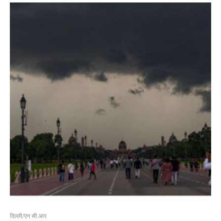
दिल्ली/एन.सी.आर.