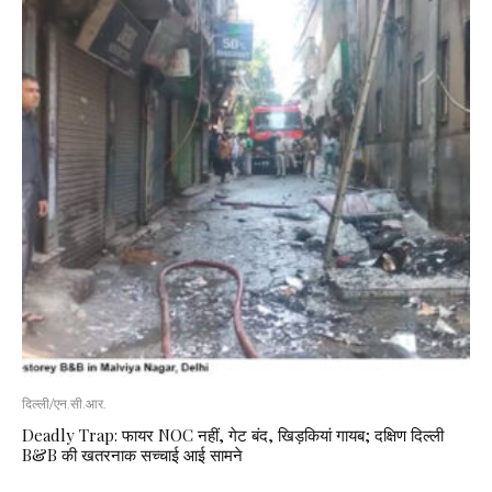
दिल्ली/एन.सी.आर.
Deadly Trap: फायर NOC नहीं, गेट बंद, खिड़कियां गायब; दक्षिण दिल्ली
B&B की खतरनाक सच्चाई आई सामने