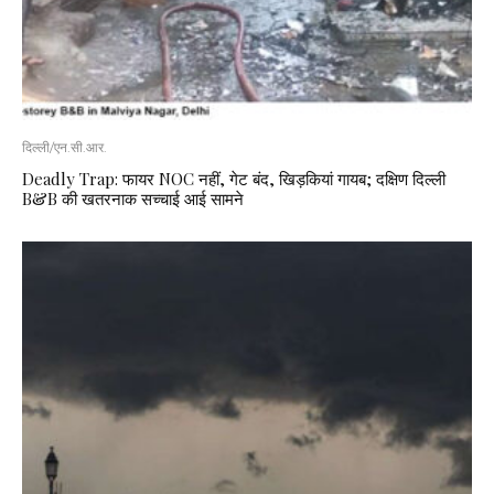
दिल्ली/एन.सी.आर.
Deadly Trap: फायर NOC नहीं, गेट बंद, खिड़कियां गायब; दक्षिण दिल्ली
B&B की खतरनाक सच्चाई आई सामने