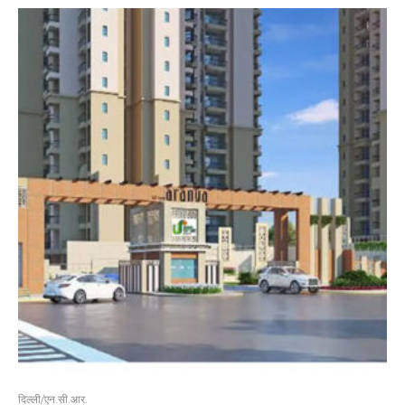
दिल्ली/एन.सी.आर.