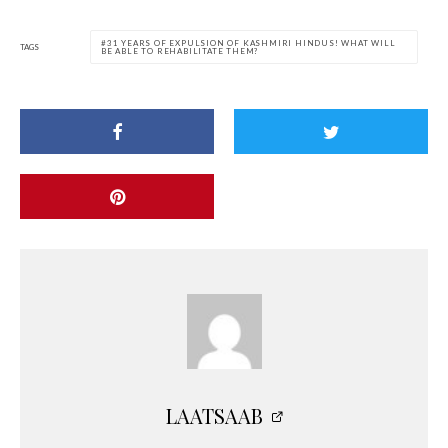
31 YEARS OF EXPULSION OF KASHMIRI HINDUS! WHAT WILL
TAGS
BE ABLE TO REHABILITATE THEM?
LAATSAAB