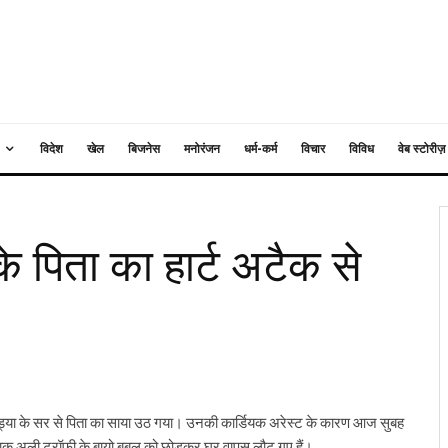
विदेश
खेल
बिजनेस
मनोरंजन
धर्म-कर्म
विचार
विविध
वेब स्टोरीज़
के पिता का हार्ट अटैक से
पंड्या के सर से पिता का साया उठ गया। उनकी कार्डियक अरेस्ट के कारण आज सुबह
श्ताक अली ट्रॉफी के बायो बबल को छोड़कर घर वापस लौट गए हैं।