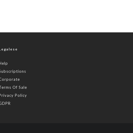
Legalese
Help
Subscriptions
Corporate
Terms Of Sale
Privacy Policy
GDPR