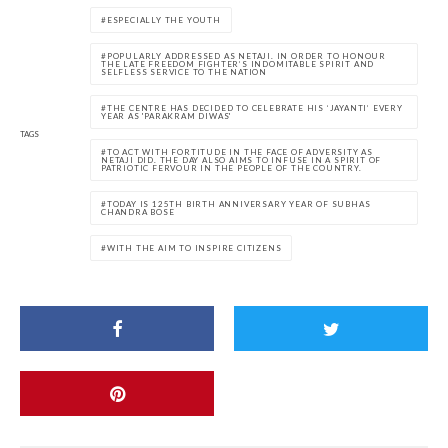
ESPECIALLY THE YOUTH
POPULARLY ADDRESSED AS NETAJI. IN ORDER TO HONOUR
THE LATE FREEDOM FIGHTER’S INDOMITABLE SPIRIT AND
SELFLESS SERVICE TO THE NATION
THE CENTRE HAS DECIDED TO CELEBRATE HIS ‘JAYANTI’ EVERY
YEAR AS 'PARAKRAM DIWAS'
TAGS
TO ACT WITH FORTITUDE IN THE FACE OF ADVERSITY AS
NETAJI DID. THE DAY ALSO AIMS TO INFUSE IN A SPIRIT OF
PATRIOTIC FERVOUR IN THE PEOPLE OF THE COUNTRY.
TODAY IS 125TH BIRTH ANNIVERSARY YEAR OF SUBHAS
CHANDRA BOSE
WITH THE AIM TO INSPIRE CITIZENS