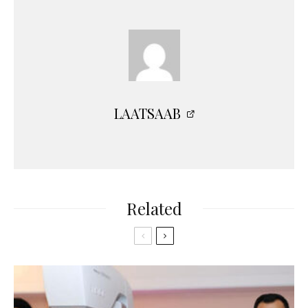
LAATSAAB
Related