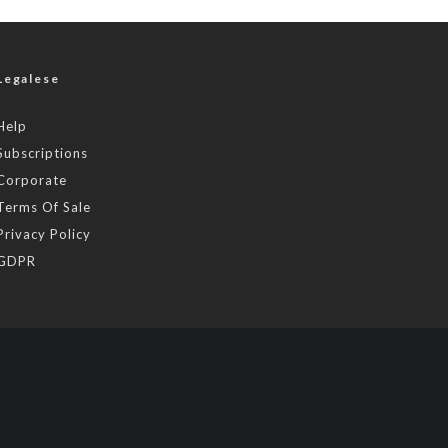
Legalese
Help
Subscriptions
Corporate
Terms Of Sale
Privacy Policy
GDPR