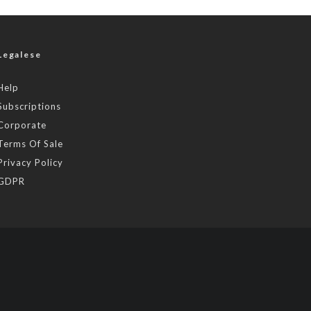
Legalese
Help
Subscriptions
Corporate
Terms Of Sale
Privacy Policy
GDPR