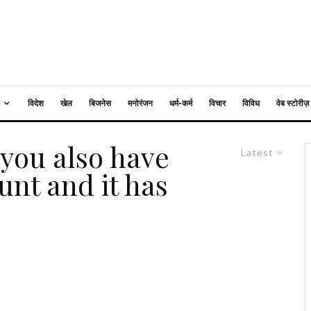
विदेश
खेल
बिजनेस
मनोरंजन
धर्म-कर्म
विचार
विविध
वेब स्टोरीज़
f you also have
Latest
nt and it has