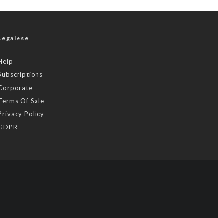
Legalese
Help
Subscriptions
Corporate
Terms Of Sale
Privacy Policy
GDPR