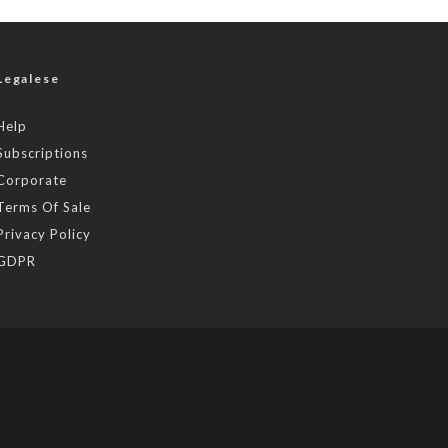
Legalese
Help
Subscriptions
Corporate
Terms Of Sale
Privacy Policy
GDPR