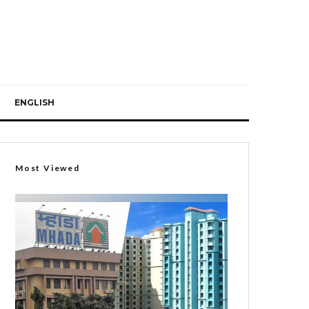
ENGLISH
Most Viewed