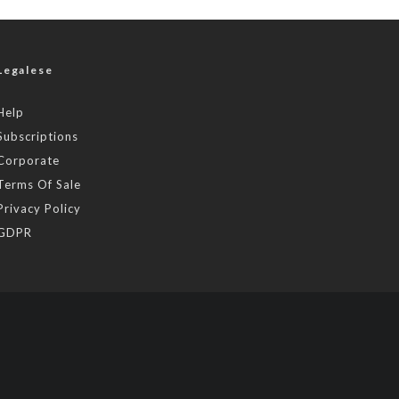
Legalese
Help
Subscriptions
Corporate
Terms Of Sale
Privacy Policy
GDPR