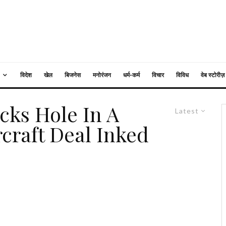
विदेश
खेल
बिजनेस
मनोरंजन
धर्म-कर्म
विचार
विविध
वेब स्टोरीज़
icks Hole In A
Latest
ircraft Deal Inked