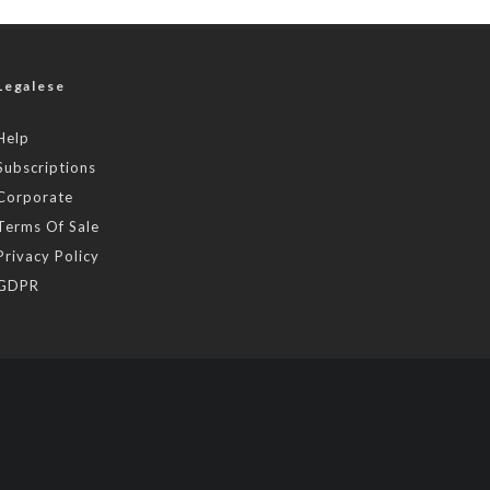
Legalese
Help
Subscriptions
Corporate
Terms Of Sale
Privacy Policy
GDPR