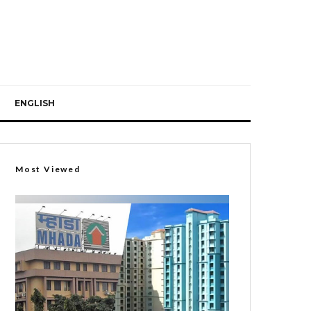
ENGLISH
Most Viewed