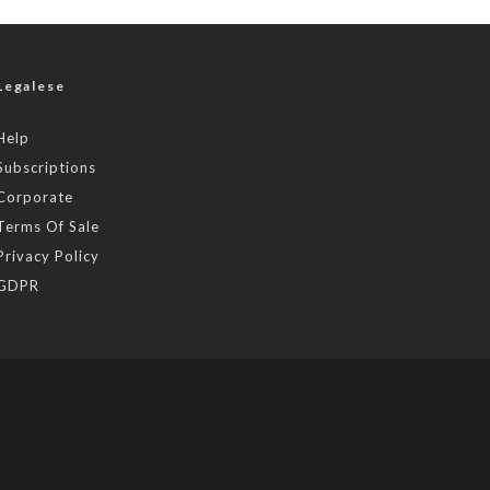
Legalese
Help
Subscriptions
Corporate
Terms Of Sale
Privacy Policy
GDPR