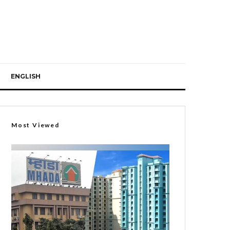
ENGLISH
Most Viewed