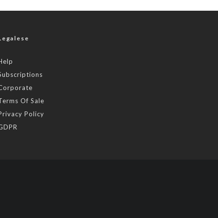
Legalese
Help
Subscriptions
Corporate
Terms Of Sale
Privacy Policy
GDPR