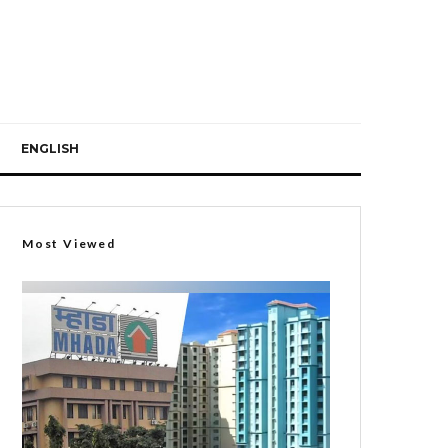
ENGLISH
Most Viewed