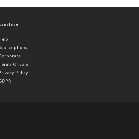
Legalese
Help
Subscriptions
Corporate
Terms Of Sale
Privacy Policy
GDPR