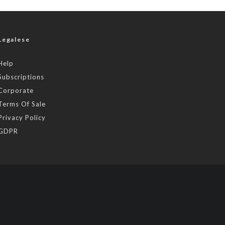
Legalese
Help
Subscriptions
Corporate
Terms Of Sale
Privacy Policy
GDPR