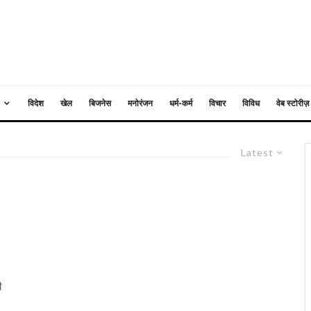
विदेश
खेल
बिजनेस
मनोरंजन
धर्म-कर्म
विचार
विविध
वेब स्टोरीज़
Latest
ी