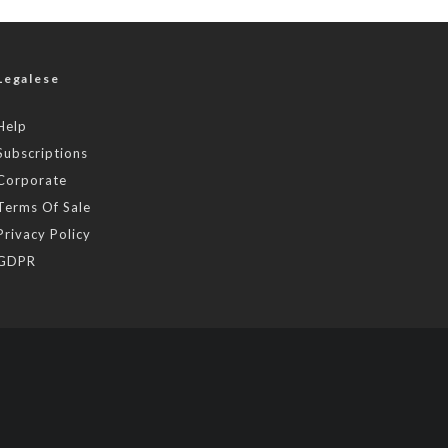
Legalese
Help
Subscriptions
Corporate
Terms Of Sale
Privacy Policy
GDPR