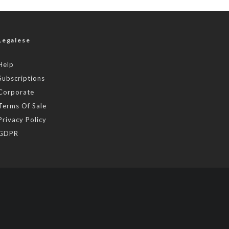
Legalese
Help
Subscriptions
Corporate
Terms Of Sale
Privacy Policy
GDPR