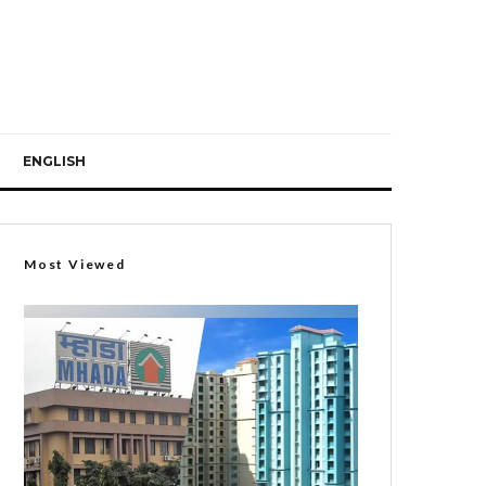
ENGLISH
Most Viewed