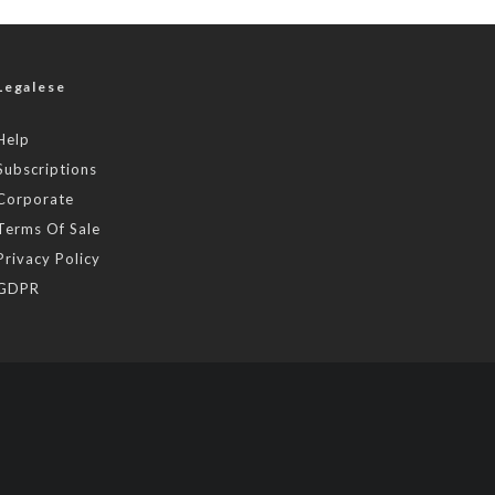
Legalese
Help
Subscriptions
Corporate
Terms Of Sale
Privacy Policy
GDPR