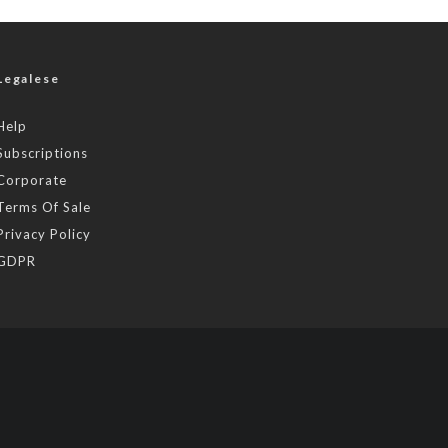
Legalese
Help
Subscriptions
Corporate
Terms Of Sale
Privacy Policy
GDPR