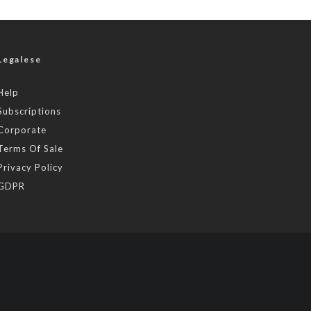
Legalese
Help
Subscriptions
Corporate
Terms Of Sale
Privacy Policy
GDPR