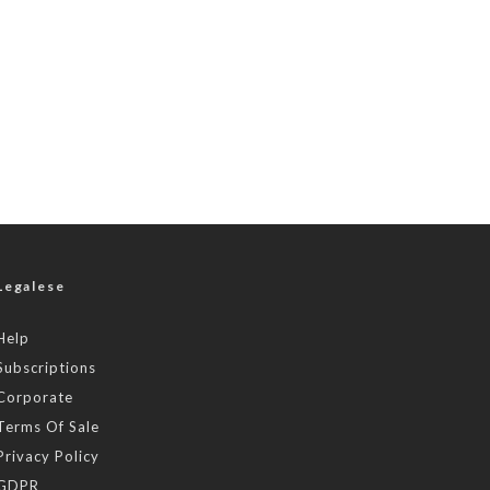
Legalese
Help
Subscriptions
Corporate
Terms Of Sale
Privacy Policy
GDPR