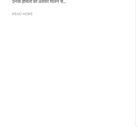
उनके हौसलों को अवसर मिलने सेेेे...
READ MORE