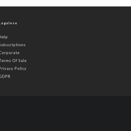
Legalese
Help
Subscriptions
Corporate
Terms Of Sale
Privacy Policy
GDPR