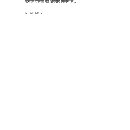
उनके हौसलों को अवसर मिलने सेेेे...
READ MORE