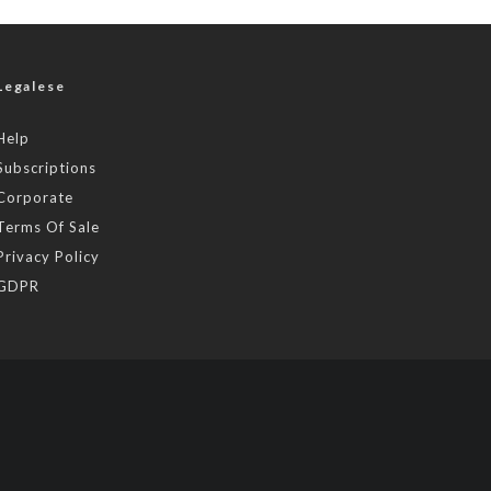
Legalese
Help
Subscriptions
Corporate
Terms Of Sale
Privacy Policy
GDPR