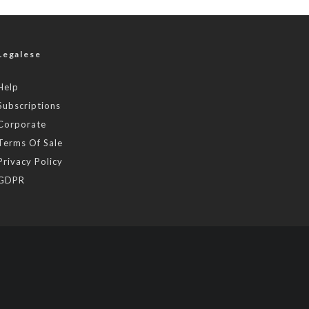
Legalese
Help
Subscriptions
Corporate
Terms Of Sale
Privacy Policy
GDPR