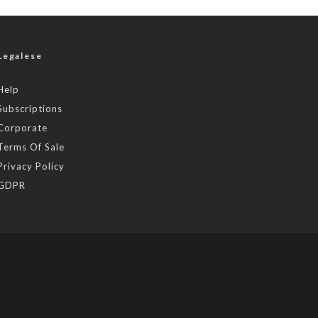
Legalese
Help
Subscriptions
Corporate
Terms Of Sale
Privacy Policy
GDPR