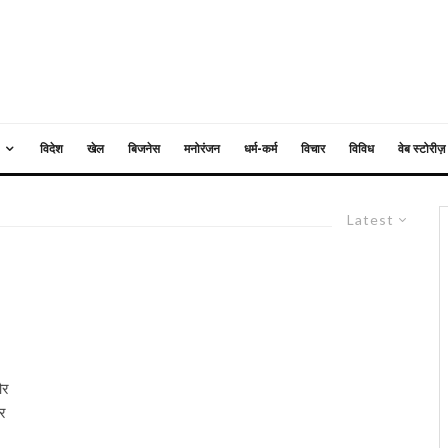
विदेश
खेल
बिजनेस
मनोरंजन
धर्म-कर्म
विचार
विविध
वेब स्टोरीज़
Latest
और
ार