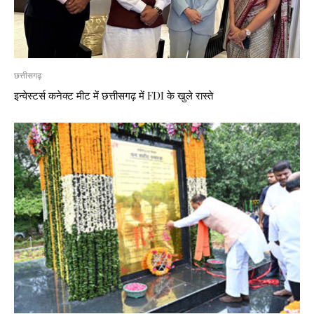
छत्तीसगढ़
इन्वेस्टर्स कनेक्ट मीट में छत्तीसगढ़ में FDI के खुले रास्ते