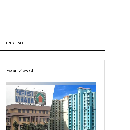
ENGLISH
Most Viewed