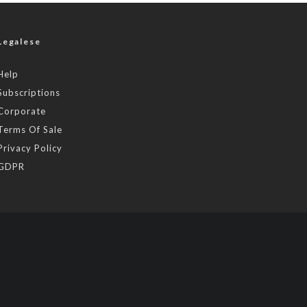
Legalese
Help
Subscriptions
Corporate
Terms Of Sale
Privacy Policy
GDPR