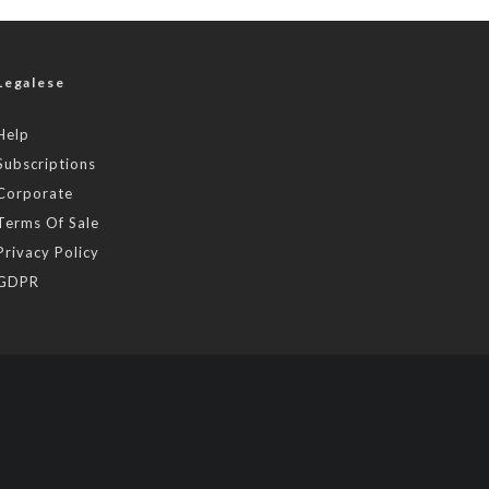
Legalese
Help
Subscriptions
Corporate
Terms Of Sale
Privacy Policy
GDPR