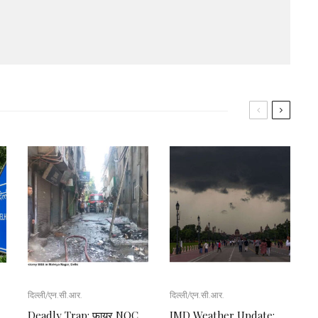
दिल्ली/एन.सी.आर.
दिल्ली/एन.सी.आर.
Deadly Trap: फायर NOC
IMD Weather Update: