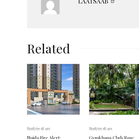
LAATSAAB
Related
दिल्ली/एन.सी.आर.
दिल्ली/एन.सी.आर.
Noida Fire Alert:
Gymkhana Club Row: