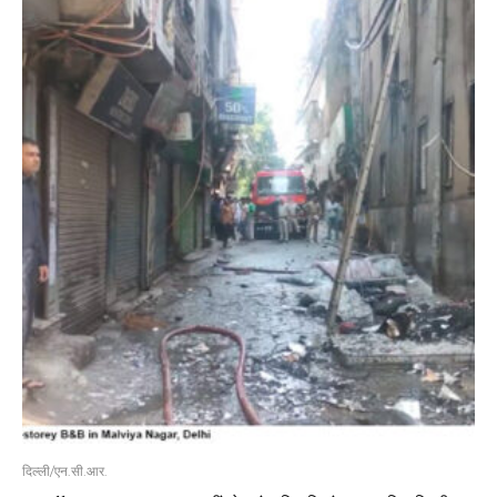
दिल्ली/एन.सी.आर.