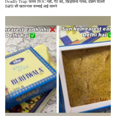
Deadly Trap: फायर NOC नहीं, गेट बंद, खिड़कियां गायब; दक्षिण दिल्ली
B&B की खतरनाक सच्चाई आई सामने