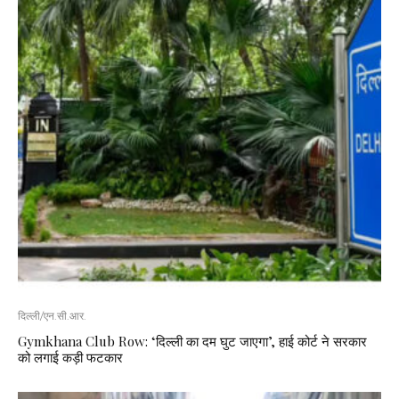
दिल्ली/एन.सी.आर.
Gymkhana Club Row: ‘दिल्ली का दम घुट जाएगा’, हाई कोर्ट ने सरकार
को लगाई कड़ी फटकार