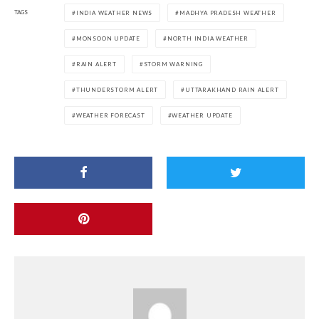
TAGS
INDIA WEATHER NEWS
MADHYA PRADESH WEATHER
MONSOON UPDATE
NORTH INDIA WEATHER
RAIN ALERT
STORM WARNING
THUNDERSTORM ALERT
UTTARAKHAND RAIN ALERT
WEATHER FORECAST
WEATHER UPDATE