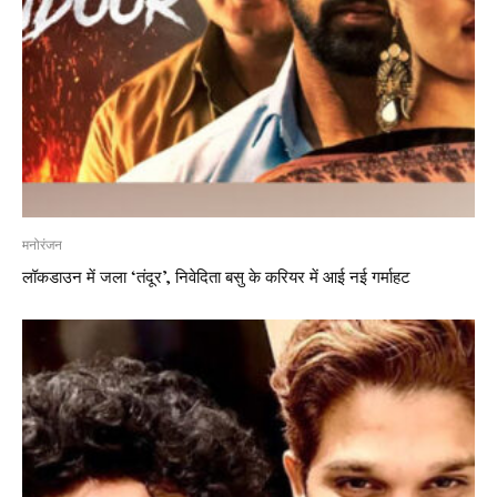
मनोरंजन
लॉकडाउन में जला ‘तंदूर’, निवेदिता बसु के करियर में आई नई गर्माहट