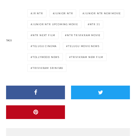
JR NTR
JUNIOR NTR
JUNIOR NTR NEW MOVIE
JUNIOR NTR UPCOMING MOVIE
NTR 31
NTR NEXT FILM
NTR TRIVIKRAM MOVIE
TAGS
TELUGU CINEMA
TELUGU MOVIE NEWS
TOLLYWOOD NEWS
TRIVIKRAM NEW FILM
TRIVIKRAM SRINIVAS