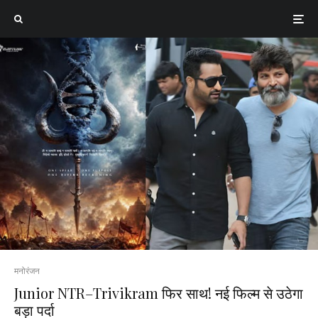
मनोरंजन
Junior NTR–Trivikram फिर साथ! नई फिल्म से उठेगा
बड़ा पर्दा