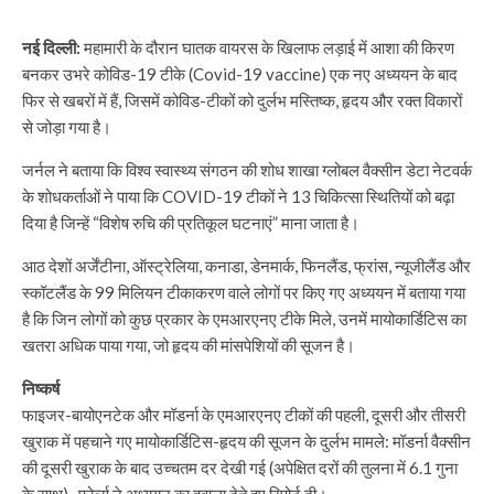
नई दिल्ली:
महामारी के दौरान घातक वायरस के खिलाफ लड़ाई में आशा की किरण
बनकर उभरे कोविड-19 टीके (Covid-19 vaccine) एक नए अध्ययन के बाद
फिर से खबरों में हैं, जिसमें कोविड-टीकों को दुर्लभ मस्तिष्क, हृदय और रक्त विकारों
से जोड़ा गया है।
जर्नल ने बताया कि विश्व स्वास्थ्य संगठन की शोध शाखा ग्लोबल वैक्सीन डेटा नेटवर्क
के शोधकर्ताओं ने पाया कि COVID-19 टीकों ने 13 चिकित्सा स्थितियों को बढ़ा
दिया है जिन्हें “विशेष रुचि की प्रतिकूल घटनाएं” माना जाता है।
आठ देशों अर्जेंटीना, ऑस्ट्रेलिया, कनाडा, डेनमार्क, फिनलैंड, फ्रांस, न्यूजीलैंड और
स्कॉटलैंड के 99 मिलियन टीकाकरण वाले लोगों पर किए गए अध्ययन में बताया गया
है कि जिन लोगों को कुछ प्रकार के एमआरएनए टीके मिले, उनमें मायोकार्डिटिस का
खतरा अधिक पाया गया, जो हृदय की मांसपेशियों की सूजन है।
निष्कर्ष
फाइजर-बायोएनटेक और मॉडर्ना के एमआरएनए टीकों की पहली, दूसरी और तीसरी
खुराक में पहचाने गए मायोकार्डिटिस-हृदय की सूजन के दुर्लभ मामले: मॉडर्ना वैक्सीन
की दूसरी खुराक के बाद उच्चतम दर देखी गई (अपेक्षित दरों की तुलना में 6.1 गुना
के साथ) , फोर्ब्स ने अध्ययन का हवाला देते हुए रिपोर्ट दी।