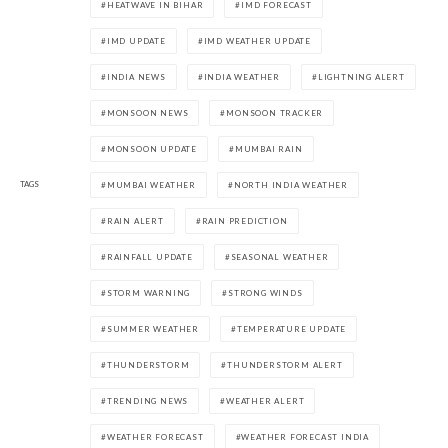
HEATWAVE IN BIHAR
IMD FORECAST
IMD UPDATE
IMD WEATHER UPDATE
INDIA NEWS
INDIA WEATHER
LIGHTNING ALERT
MONSOON NEWS
MONSOON TRACKER
MONSOON UPDATE
MUMBAI RAIN
TAGS
MUMBAI WEATHER
NORTH INDIA WEATHER
RAIN ALERT
RAIN PREDICTION
RAINFALL UPDATE
SEASONAL WEATHER
STORM WARNING
STRONG WINDS
SUMMER WEATHER
TEMPERATURE UPDATE
THUNDERSTORM
THUNDERSTORM ALERT
TRENDING NEWS
WEATHER ALERT
WEATHER FORECAST
WEATHER FORECAST INDIA