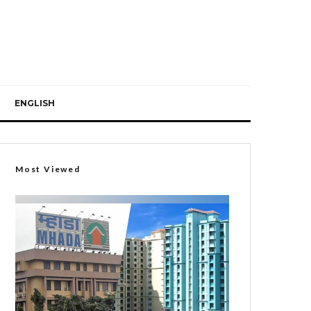
ENGLISH
Most Viewed