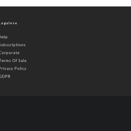
Legalese
Help
Subscriptions
Corporate
Terms Of Sale
Privacy Policy
GDPR