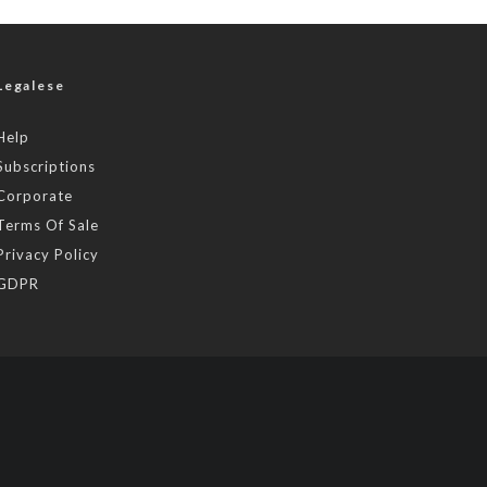
Legalese
Help
Subscriptions
Corporate
Terms Of Sale
Privacy Policy
GDPR