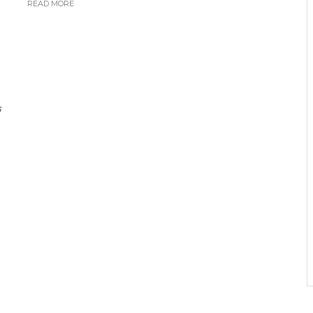
READ MORE
ि