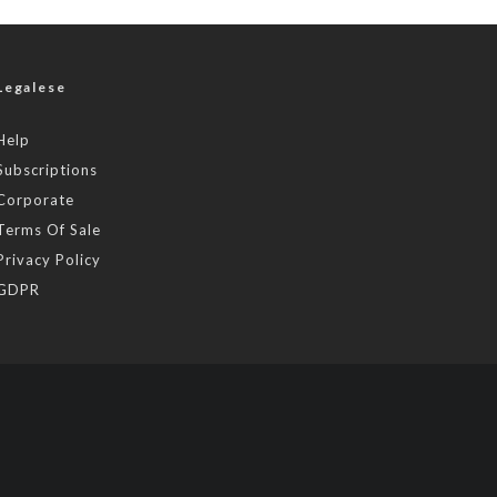
Legalese
Help
Subscriptions
Corporate
Terms Of Sale
Privacy Policy
GDPR