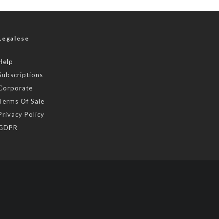
Legalese
Help
Subscriptions
Corporate
Terms Of Sale
Privacy Policy
GDPR