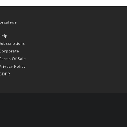
Legalese
Help
Subscriptions
Corporate
Terms Of Sale
Privacy Policy
GDPR