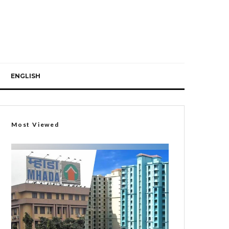
ENGLISH
Most Viewed