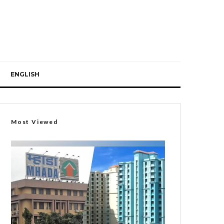
ENGLISH
Most Viewed