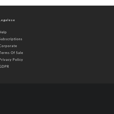
Legalese
Help
Subscriptions
Corporate
Terms Of Sale
Privacy Policy
GDPR