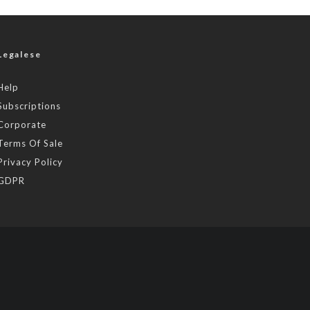
Legalese
Help
Subscriptions
Corporate
Terms Of Sale
Privacy Policy
GDPR