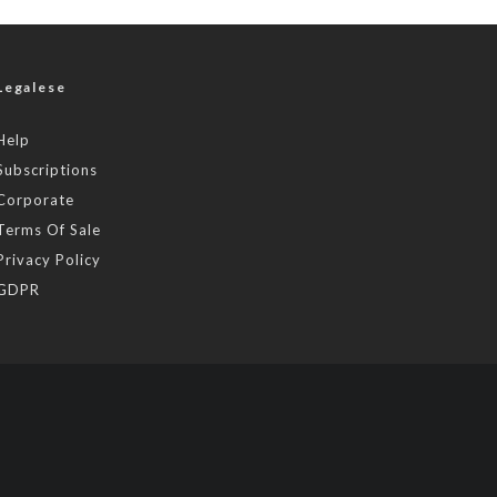
Legalese
Help
Subscriptions
Corporate
Terms Of Sale
Privacy Policy
GDPR