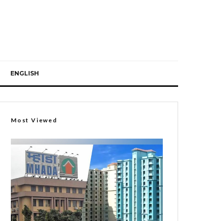
ENGLISH
Most Viewed