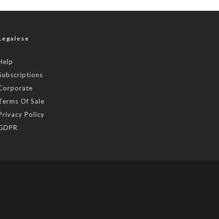
Legalese
Help
Subscriptions
Corporate
Terms Of Sale
Privacy Policy
GDPR