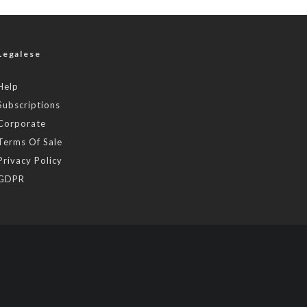
Legalese
Help
Subscriptions
Corporate
Terms Of Sale
Privacy Policy
GDPR