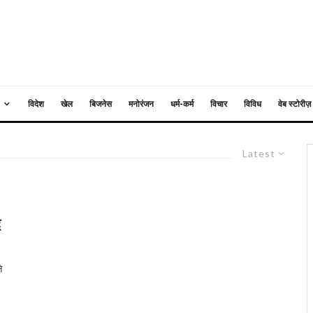
विदेश
खेल
बिजनेस
मनोरंजन
धर्म-कर्म
विचार
विविध
वेब स्टोरीज़
Latest
द
े