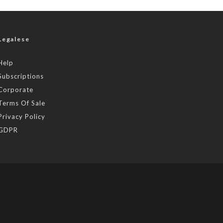
Legalese
Help
Subscriptions
Corporate
Terms Of Sale
Privacy Policy
GDPR